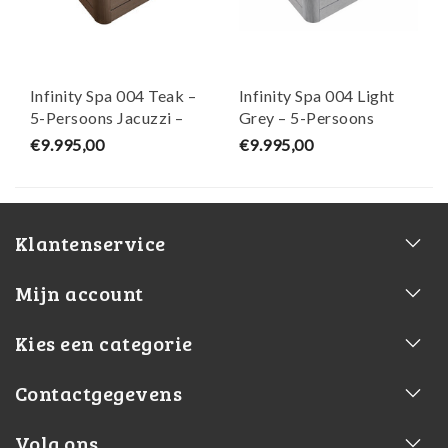
Infinity Spa 004 Teak –
Infinity Spa 004 Light
5-Persoons Jacuzzi –
Grey – 5-Persoons
Wellness Tub
Jacuzzi – Wellness Tub
€9.995,00
€9.995,00
Klantenservice
Mijn account
Kies een categorie
Contactgegevens
Volg ons