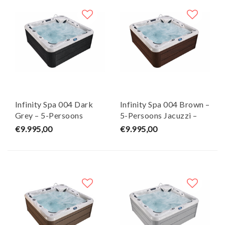
Infinity Spa 004 Dark
Infinity Spa 004 Brown –
Grey – 5-Persoons
5-Persoons Jacuzzi –
Jacuzzi – Wellness Tub
Wellness Tub
€9.995,00
€9.995,00