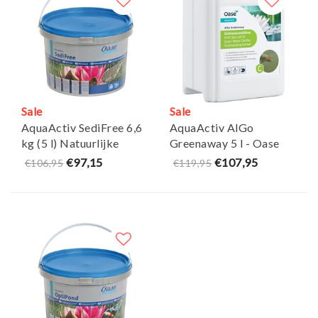
Sale
Sale
AquaActiv SediFree 6,6
AquaActiv AlGo
kg (5 l) Natuurlijke
Greenaway 5 l - Oase
Slibverwijdering - Oase
€97,15
€107,95
€106,95
€119,95