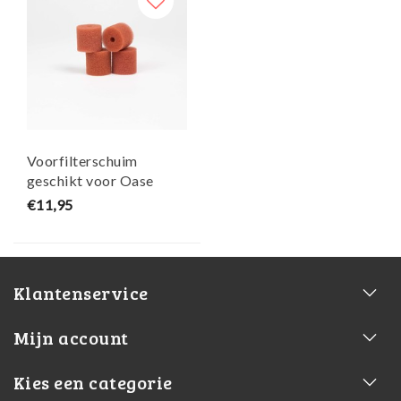
Voorfilterschuim
geschikt voor Oase
Biomaster thermo set
€11,95
van 4 - Maja Koi
Klantenservice
Mijn account
Kies een categorie