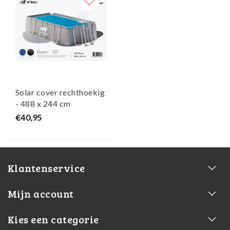
Solar cover rechthoekig
- 488 x 244 cm
(zeilmaat 476 x 234) -
€40,95
Zwart/Blauw - W'eau
Klantenservice
Mijn account
Kies een categorie