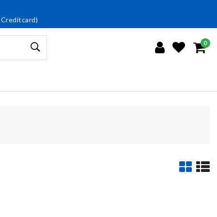
 Creditcard)
0