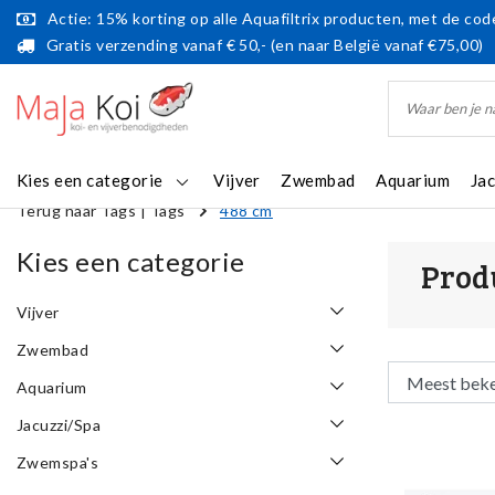
Actie: 15% korting op alle Aquafiltrix producten, met de code
Gratis verzending vanaf € 50,- (en naar België vanaf €75,00)
Kies een categorie
Vijver
Zwembad
Aquarium
Ja
Terug naar Tags
|
Tags
488 cm
Kies een categorie
Prod
Vijver
Zwembad
Aquarium
Jacuzzi/Spa
Zwemspa's