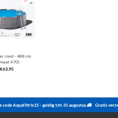
er rond - 488 cm
lmaat 470) -
Blauw - W'eau
€63,95
e code Aquafiltrix15 - geldig t/m 31 augustus.
Gratis verz