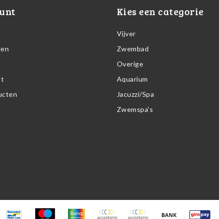
unt
Kies een categorie
Vijver
gen
Zwembad
Overige
st
Aquarium
ducten
Jacuzzi/Spa
Zwemspa's