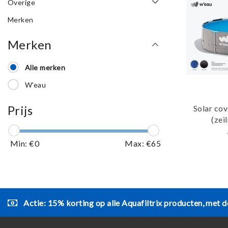
Overige
Merken
Merken
Alle merken
W'eau
Prijs
Solar cov
(zei
Zwart/
Min: €
0
Max: €
65
Actie: 15% korting op alle Aquafiltrix producten, met d