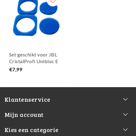
Set geschikt voor JBL
CristalProfi Unibloc E
40x/70x/90x - Maja Koi
€7,99
Klantenservice
Mijn account
Kies een categorie