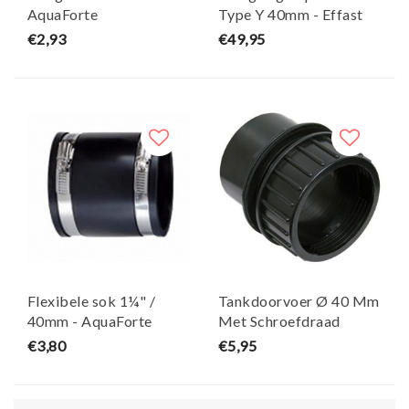
AquaForte
Type Y 40mm - Effast
€2,93
€49,95
Flexibele sok 1¼" /
Tankdoorvoer Ø 40 Mm
40mm - AquaForte
Met Schroefdraad
Budget - Xclear
€3,80
€5,95