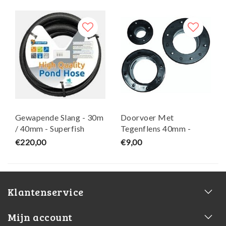
Gewapende Slang - 30m
Doorvoer Met
/ 40mm - Superfish
Tegenflens 40mm -
Effast
€220,00
€9,00
Klantenservice
Mijn account