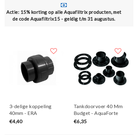
op alle Aquafiltrix producten, met
Gratis verzending va
rix15 - geldig t/m 31 augustus.
3-delige koppeling
Tankdoorvoer 40 Mm
40mm - ERA
Budget - AquaForte
€4,40
€6,35