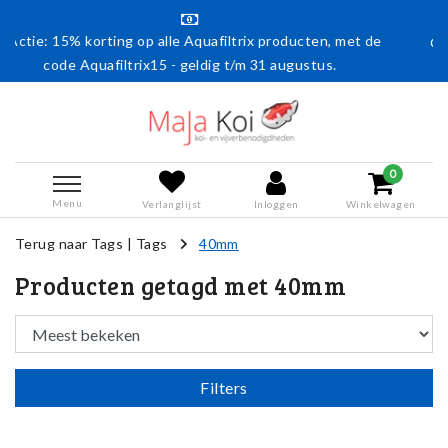
le Aquafiltrix producten, met de
Gratis verzending vanaf € 50
 - geldig t/m 31 augustus.
0
Menu
Verlanglijst
Inloggen
Winkelwagen
Terug naar Tags
|
Tags
40mm
Producten getagd met 40mm
Filters