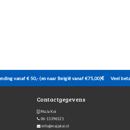
ending vanaf € 50,- (en naar België vanaf €75,00)
Veel bet
Contactgegevens
MaJa Koi
06-15396521
info@majakoi.nl