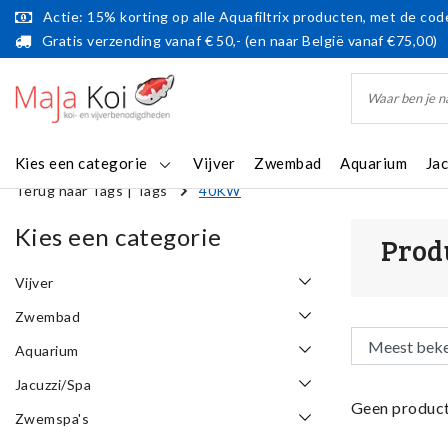
Actie: 15% korting op alle Aquafiltrix producten, met de code
Gratis verzending vanaf € 50,- (en naar België vanaf €75,00)
Kies een categorie
Vijver
Zwembad
Aquarium
Ja
Terug naar Tags
|
Tags
40KW
Kies een categorie
Prod
Vijver
Zwembad
Aquarium
Jacuzzi/Spa
Geen product
Zwemspa's