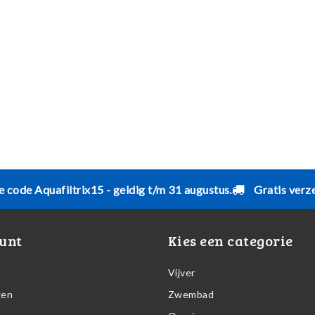
e code Aquafiltrix15 - geldig t/m 31 augustus.
Gratis verz
unt
Kies een categorie
Vijver
gen
Zwembad