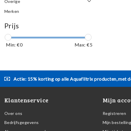
Overige
Merken
Prijs
Min: €
0
Max: €
5
Actie: 15% korting op alle Aquafiltrix producten, met d
Klantenservice
Mijn acco
Over ons
Registreren
Bedrijfsgegevens
Mijn bestellin