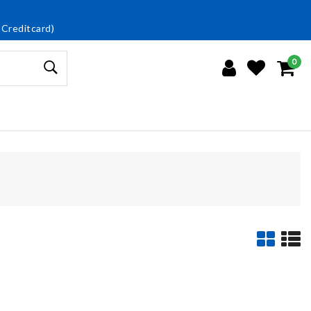
 Creditcard)
0