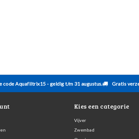
e code Aquafiltrix15 - geldig t/m 31 augustus.
Gratis verz
unt
Kies een categorie
Vijver
gen
Zwembad