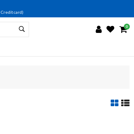
 Creditcard)
0