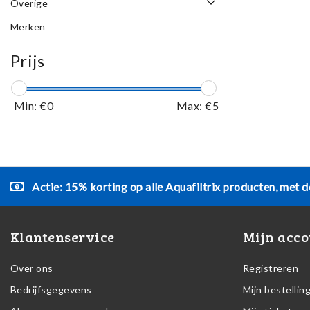
Overige
Merken
Prijs
Min: €
0
Max: €
5
Actie: 15% korting op alle Aquafiltrix producten, met d
Klantenservice
Mijn acco
Over ons
Registreren
Bedrijfsgegevens
Mijn bestellin