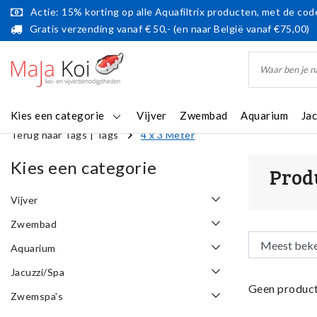
Actie: 15% korting op alle Aquafiltrix producten, met de code
Gratis verzending vanaf € 50,- (en naar België vanaf €75,00)
Kies een categorie
Vijver
Zwembad
Aquarium
Ja
Terug naar Tags
|
Tags
4 x 3 Meter
Kies een categorie
Prod
Vijver
Zwembad
Aquarium
Jacuzzi/Spa
Geen product
Zwemspa's