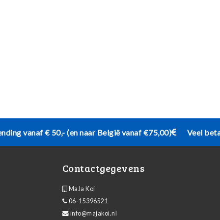
ending vanaf € 50,- (en naar België vanaf €75,00)
Veel bet
Contactgegevens
MaJa Koi
06-15396521
info@majakoi.nl