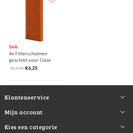
Sale
4x Filterschuimen
geschikt voor Oase
Biostyle PPI30 - Maja
€6,25
€13,95
Koi
Klantenservice
Mijn account
Kies een categorie