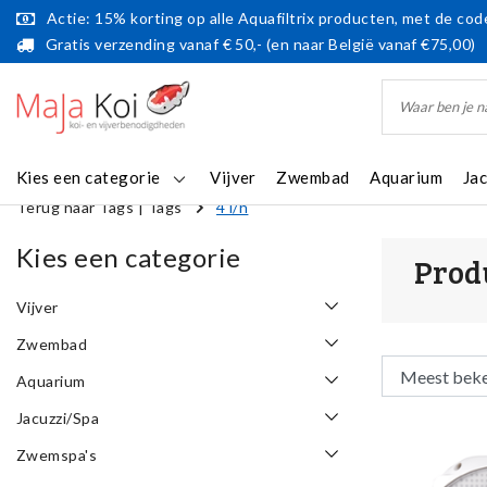
Actie: 15% korting op alle Aquafiltrix producten, met de code
Gratis verzending vanaf € 50,- (en naar België vanaf €75,00)
Kies een categorie
Vijver
Zwembad
Aquarium
Ja
Terug naar Tags
|
Tags
4 l/h
Kies een categorie
Prod
Vijver
Zwembad
Aquarium
Jacuzzi/Spa
Zwemspa's