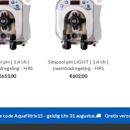
 pH | 1,4 l/h |
Simpool pH LIGHT | 1,4 l/h |
regeling - HRS
zwembadregeling - HRS
€653,00
€602,00
e code Aquafiltrix15 - geldig t/m 31 augustus.
Gratis verz