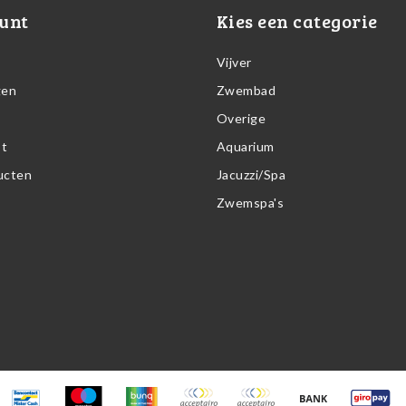
unt
Kies een categorie
Vijver
gen
Zwembad
Overige
st
Aquarium
ducten
Jacuzzi/Spa
Zwemspa's