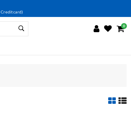
 Creditcard)
0