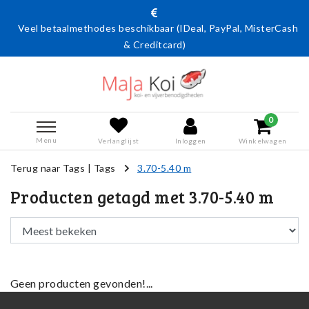
Veel betaalmethodes beschikbaar (IDeal, PayPal, MisterCash
& Creditcard)
0
Menu
Verlanglijst
Inloggen
Winkelwagen
Terug naar Tags
|
Tags
3.70-5.40 m
Producten getagd met 3.70-5.40 m
Geen producten gevonden!...