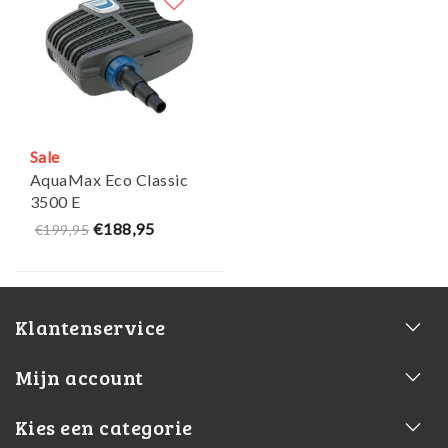
Sale
AquaMax Eco Classic
3500 E
Filter/Beeklooppompen
€188,95
€199,95
- Oase
Klantenservice
Mijn account
Kies een categorie