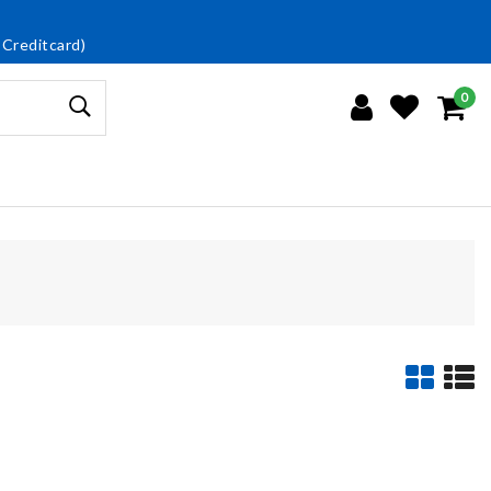
 Creditcard)
0