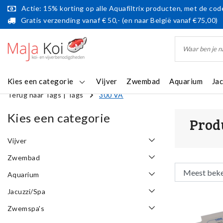
Actie: 15% korting op alle Aquafiltrix producten, met de code
Gratis verzending vanaf € 50,- (en naar België vanaf €75,00)
Kies een categorie
Vijver
Zwembad
Aquarium
Ja
Terug naar Tags
|
Tags
300 VA
Kies een categorie
Prod
Vijver
Zwembad
Aquarium
Jacuzzi/Spa
Zwemspa's