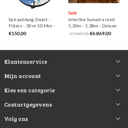
Sale
Spiraalslang Zwart -
Interline Sumatra rond
Filters - 30 m 50 Mm -
5,30m - 1,38m - Deluxe
Superfish
pakket
€150,00
€6.869,00
€7.469,00
Klantenservice
Mijn account
Kies een categorie
Contactgegevens
Volg ons