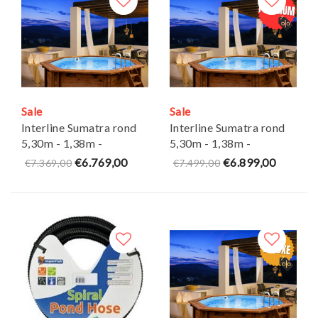
Sale
Sale
Interline Sumatra rond
Interline Sumatra rond
5,30m - 1,38m -
5,30m - 1,38m -
Inclusief pakket
Premium pakket
€6.769,00
€6.899,00
€7.369,00
€7.499,00