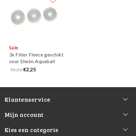
Sale
3x Filter Fleece geschikt
voor Eheim Aquaball
60/130/180 & 2208-
€2,25
€5,50
2212 - Maja Koi
Klantenservice
Mijn account
Kies een categorie