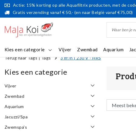
Actie: 15% korting op alle Aquafiltrix producten, met de code
Gratis verzending vanaf € 50,- (en naar België vanaf €75,00)
Kies een categorie
Vijver
Zwembad
Aquarium
Ja
Terug naar Tags
|
Tags
3 m³/h | 230 V - HRS
Kies een categorie
Prod
Vijver
Zwembad
Aquarium
Jacuzzi/Spa
Zwemspa's