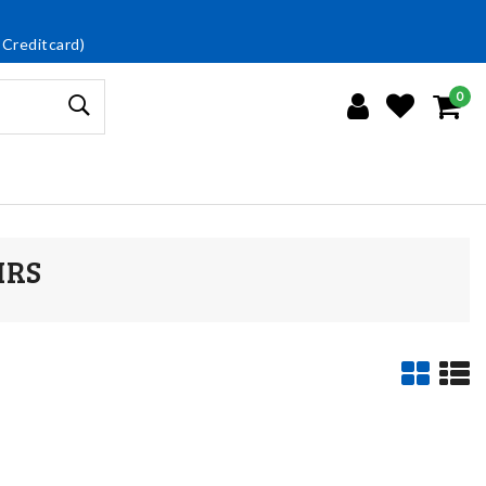
 Creditcard)
0
HRS