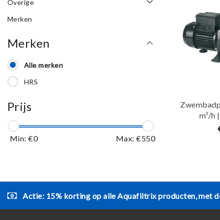
Overige
Merken
Merken
Alle merken
HRS
Prijs
Zwembadpo
m³/h 
Min: €
0
Max: €
550
Actie: 15% korting op alle Aquafiltrix producten, met d