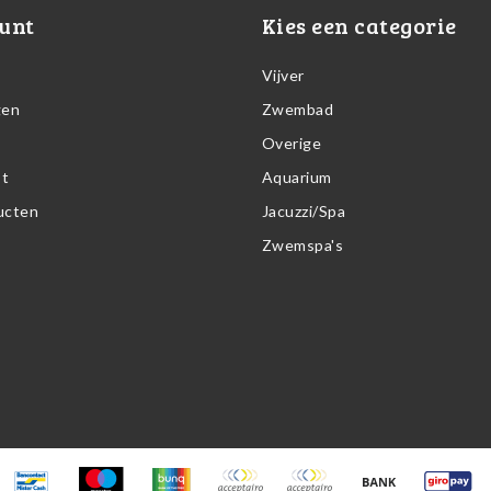
unt
Kies een categorie
Vijver
gen
Zwembad
Overige
st
Aquarium
ducten
Jacuzzi/Spa
Zwemspa's