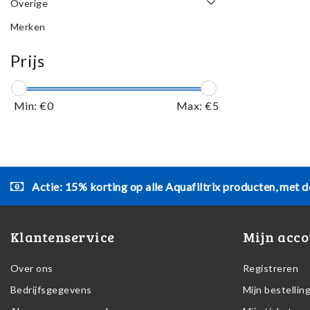
Overige
Merken
Prijs
Min: €
0
Max: €
5
Actie: 15% korting op alle Aquafiltrix producten, met d
Klantenservice
Mijn acco
Over ons
Registreren
Bedrijfsgegevens
Mijn bestellin