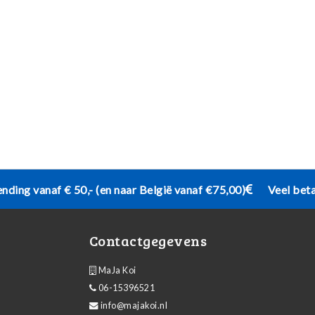
ending vanaf € 50,- (en naar België vanaf €75,00)
Veel bet
Contactgegevens
MaJa Koi
06-15396521
info@majakoi.nl