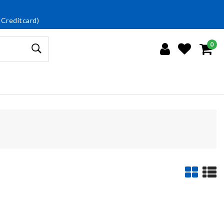
 Creditcard)
0