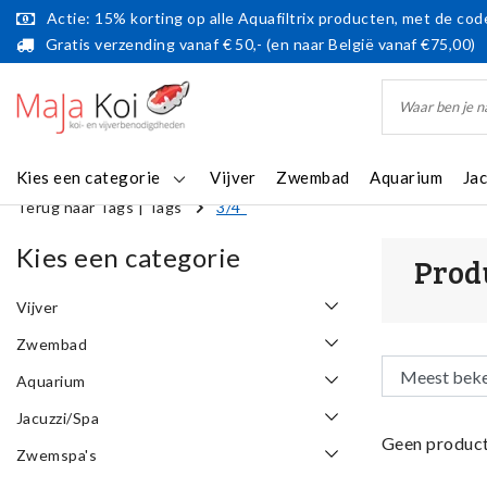
Actie: 15% korting op alle Aquafiltrix producten, met de code
Gratis verzending vanaf € 50,- (en naar België vanaf €75,00)
Kies een categorie
Vijver
Zwembad
Aquarium
Ja
Terug naar Tags
|
Tags
3/4"
Kies een categorie
Prod
Vijver
Zwembad
Aquarium
Jacuzzi/Spa
Geen product
Zwemspa's