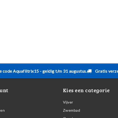
e code Aquafiltrix15 - geldig t/m 31 augustus.
Gratis verz
unt
Kies een categorie
Vijver
gen
Zwembad