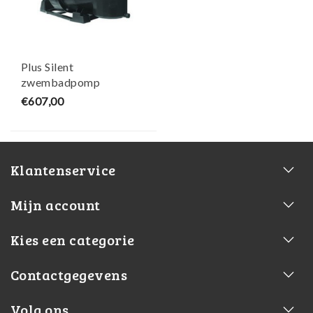
Plus Silent
zwembadpomp
2PK/400V - Victoria
€607,00
Klantenservice
Mijn account
Kies een categorie
Contactgegevens
Volg ons