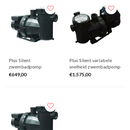
Plus Silent
Plus Silent variabele
zwembadpomp
snelheid zwembadpomp
2PK/230V - Victoria
2PK VSC - Victoria
€649,00
€1.575,00