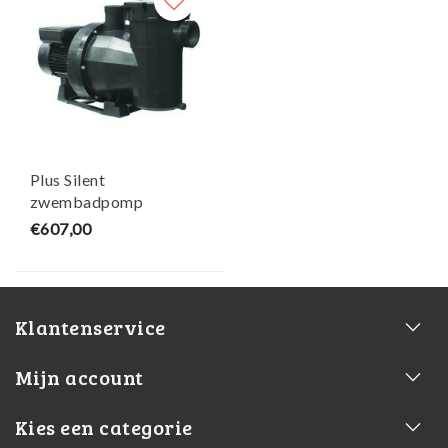
Plus Silent
zwembadpomp
2PK/400V - Victoria
€607,00
Klantenservice
Mijn account
Kies een categorie