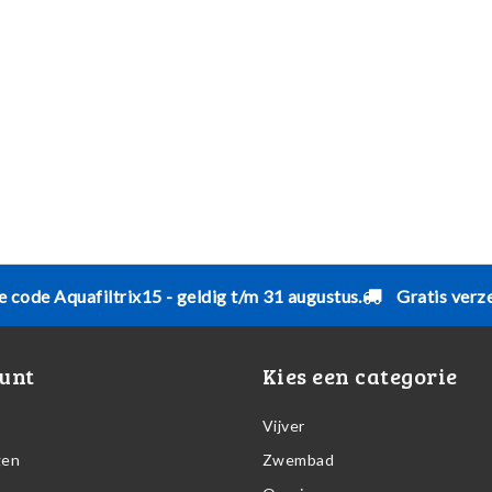
e code Aquafiltrix15 - geldig t/m 31 augustus.
Gratis verz
unt
Kies een categorie
Vijver
gen
Zwembad