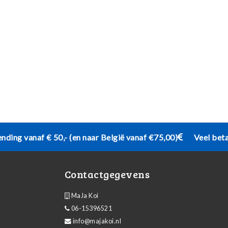
ending vanaf € 50,- (en naar België vanaf €75,00)
Veel bet
Contactgegevens
MaJa Koi
06-15396521
info@majakoi.nl