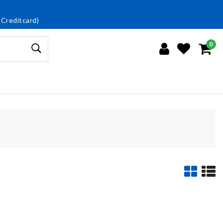
 Creditcard)
0