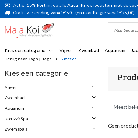
Actie: 15% korting op alle Aquafiltrix producten, met de code
Gratis verzending vanaf € 50,- (en naar België vanaf €75,00)
Kies een categorie
Vijver
Zwembad
Aquarium
Ja
Terug naar Tags
|
Tags
2meter
Kies een categorie
Prod
Vijver
Zwembad
Aquarium
Jacuzzi/Spa
Geen product
Zwemspa's