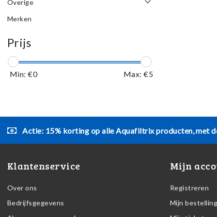
Overige
Merken
Prijs
Min: €
0
Max: €
5
Actie: 15% korting op alle Aquafiltrix producten, met d
Klantenservice
Mijn acco
Over ons
Registreren
Bedrijfsgegevens
Mijn bestellin