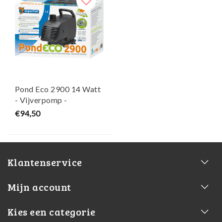
Pond Eco 2900 14 Watt
- Vijverpomp -
SuperFish
€94,50
Klantenservice
Mijn account
Kies een categorie