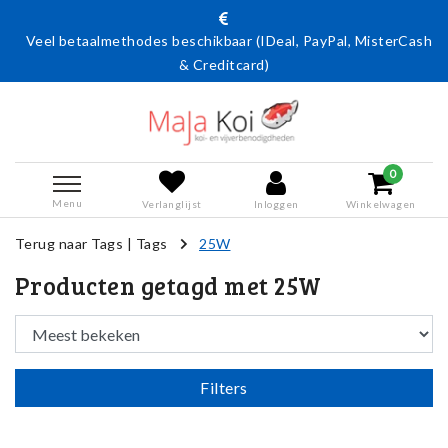
Veel betaalmethodes beschikbaar (IDeal, PayPal, MisterCash
& Creditcard)
0
Menu
Verlanglijst
Inloggen
Winkelwagen
Terug naar Tags
|
Tags
25W
Producten getagd met 25W
Filters