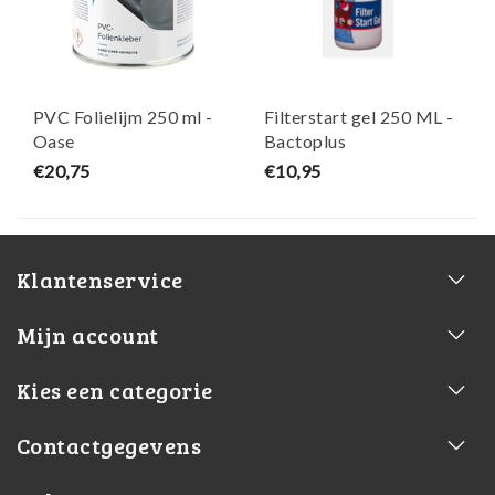
PVC Folielijm 250 ml -
Filterstart gel 250 ML -
Oase
Bactoplus
€20,75
€10,95
Klantenservice
Mijn account
Kies een categorie
Contactgegevens