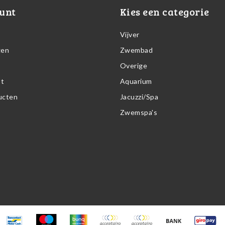
unt
Kies een categorie
Vijver
gen
Zwembad
Overige
st
Aquarium
ducten
Jacuzzi/Spa
Zwemspa's