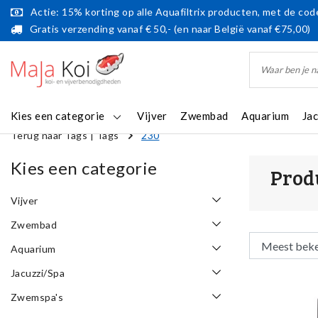
Actie: 15% korting op alle Aquafiltrix producten, met de code
Gratis verzending vanaf € 50,- (en naar België vanaf €75,00)
Kies een categorie
Vijver
Zwembad
Aquarium
Ja
Terug naar Tags
|
Tags
230
Kies een categorie
Prod
Vijver
Zwembad
Aquarium
Jacuzzi/Spa
Zwemspa's