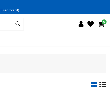
 Creditcard)
0