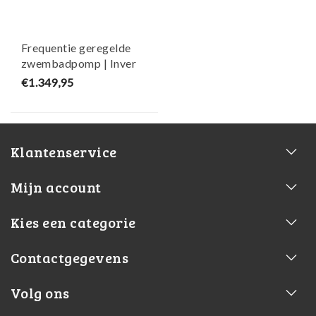
Frequentie geregelde
zwembadpomp | Inver
iQ 150 | 21 m³/h | 230 V
€1.349,95
| Ocean®
Klantenservice
Mijn account
Kies een categorie
Contactgegevens
Volg ons