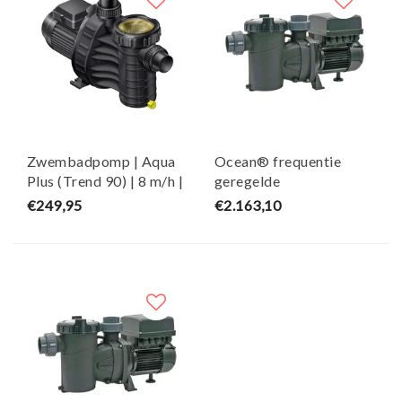
Zwembadpomp | Aqua
Ocean® frequentie
Plus (Trend 90) | 8 m/h |
geregelde
230 V - HRS
zwembadpomp | Inver
€249,95
€2.163,10
iQ 300 | 30 m³/h | 230 V
- Ocean