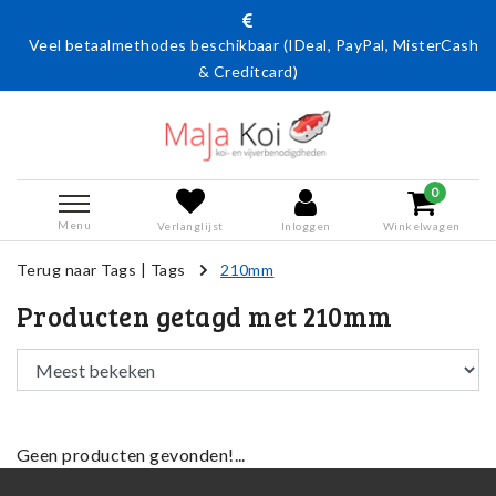
Veel betaalmethodes beschikbaar (IDeal, PayPal, MisterCash
& Creditcard)
0
Menu
Verlanglijst
Inloggen
Winkelwagen
Terug naar Tags
|
Tags
210mm
Producten getagd met 210mm
Geen producten gevonden!...