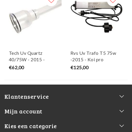
Tech Uv Quartz
Rvs Uv Trafo T5 75w
40/75W - 2015 -
-2015 - Koi pro
SuperFish
€62,00
€125,00
Klantenservice
Mijn account
Kies een categorie