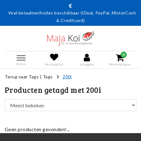
Veel betaalmethodes beschikbaar (IDeal, PayPal, MisterCash
& Creditcard)
0
Menu
Verlanglijst
Inloggen
Winkelwagen
Terug naar Tags
|
Tags
200i
Producten getagd met 200i
Geen producten gevonden!...