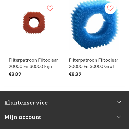
Filterpatroon Filtoclear
Filterpatroon Filtoclear
20000 En 30000 Fijn
20000 En 30000 Grof
Rood Geen Origineel
Blauw Geen Origineel
€8,89
€8,89
Onderdeel
Onderdeel
Klantenservice
Mijn account