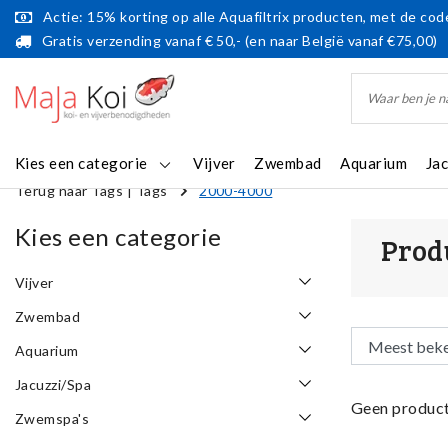
Actie: 15% korting op alle Aquafiltrix producten, met de code
Gratis verzending vanaf € 50,- (en naar België vanaf €75,00)
Kies een categorie
Vijver
Zwembad
Aquarium
Ja
Terug naar Tags
|
Tags
2000-4000
Kies een categorie
Prod
Vijver
Zwembad
Aquarium
Jacuzzi/Spa
Geen product
Zwemspa's