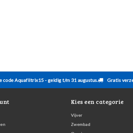
e code Aquafiltrix15 - geldig t/m 31 augustus.
Gratis verz
unt
Kies een categorie
Vijver
gen
Zwembad