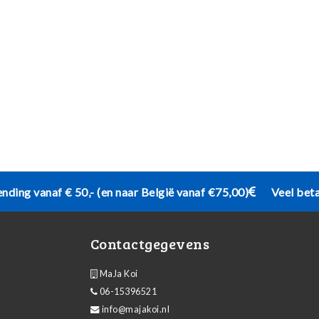
ending vanaf € 50,- (en naar België vanaf €75,00)
Veel bet
Contactgegevens
MaJa Koi
06-15396521
info@majakoi.nl