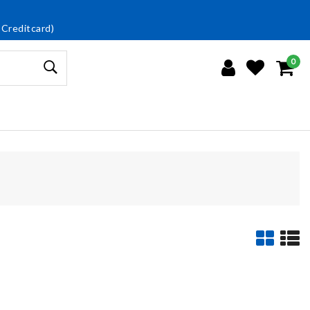
 Creditcard)
0