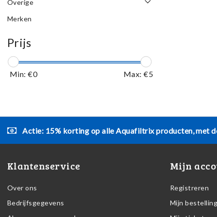
Overige
Merken
Prijs
Min: €
0
Max: €
5
Actie: 15% korting op alle Aquafiltrix producten, met d
Klantenservice
Mijn acco
Over ons
Registreren
Bedrijfsgegevens
Mijn bestellin