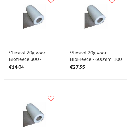
Vliesrol 20g voor
Vliesrol 20g voor
Biofleece 300 -
BioFleece - 600mm, 100
Aquaforte
meter - Aquaforte
€14,04
€27,95