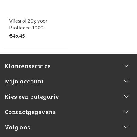
Vliesrol 20g voor
Biofleece 1000 -
Aquaforte
€46,45
Klantenservice
Mijn account
Kies een categorie
Contactgegevens
Volg ons