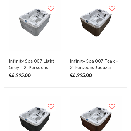
Infinity Spa 007 Light
Infinity Spa 007 Teak –
Grey – 2-Persoons
2-Persoons Jacuzzi –
Jacuzzi – Wellness Tub
Wellness Tub
€6.995,00
€6.995,00