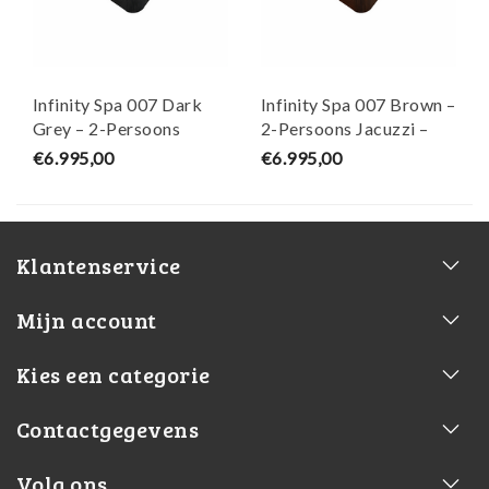
Infinity Spa 007 Dark
Infinity Spa 007 Brown –
Grey – 2-Persoons
2-Persoons Jacuzzi –
Jacuzzi – Wellness Tub
Wellness Tub
€6.995,00
€6.995,00
Klantenservice
Mijn account
Kies een categorie
Contactgegevens
Volg ons