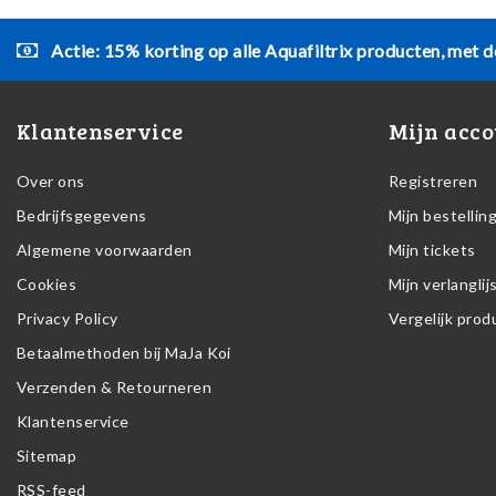
Actie: 15% korting op alle Aquafiltrix producten, met d
Klantenservice
Mijn acco
Over ons
Registreren
Bedrijfsgegevens
Mijn bestellin
Algemene voorwaarden
Mijn tickets
Cookies
Mijn verlanglij
Privacy Policy
Vergelijk pro
Betaalmethoden bij MaJa Koi
Verzenden & Retourneren
Klantenservice
Sitemap
RSS-feed