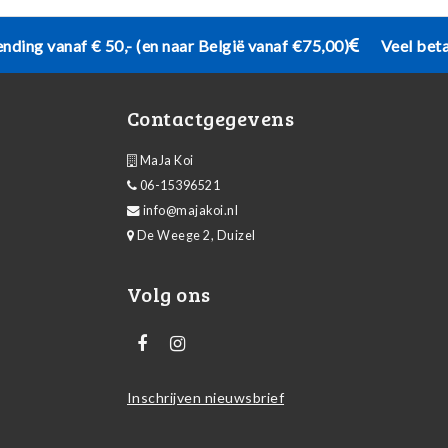
ending vanaf € 50,- (en naar België vanaf €75,00)
Veel bet
Contactgegevens
MaJa Koi
06-15396521
info@majakoi.nl
De Weege 2, Duizel
Volg ons
Inschrijven nieuwsbrief