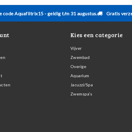
e code Aquafiltrix15 - geldig t/m 31 augustus.
Gratis verz
unt
Kies een categorie
Vijver
gen
Zwembad
Overige
st
Aquarium
ducten
Jacuzzi/Spa
Zwemspa's