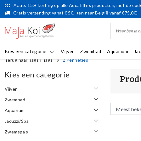
Actie: 15% korting op alle Aquafiltrix producten, met de code
Gratis verzending vanaf € 50,- (en naar België vanaf €75,00)
Kies een categorie
Vijver
Zwembad
Aquarium
Ja
Terug naar Tags
|
Tags
2 Pennetjes
Kies een categorie
Prod
Vijver
Zwembad
Aquarium
Jacuzzi/Spa
Zwemspa's