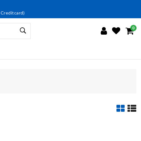
 Creditcard)
0