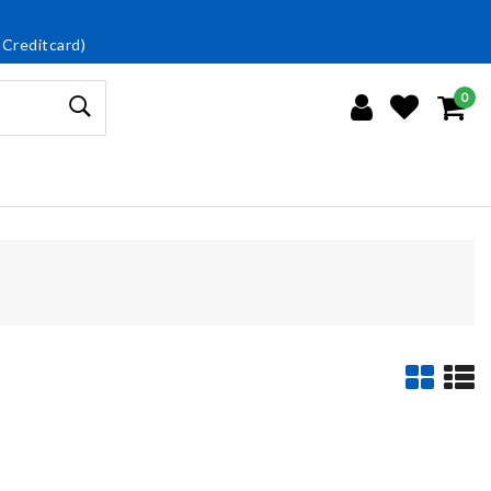
 Creditcard)
0