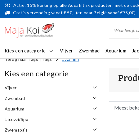
Actie: 15% korting op alle Aquafiltrix producten, met de code
Gratis verzending vanaf € 50,- (en naar België vanaf €75,00)
Kies een categorie
Vijver
Zwembad
Aquarium
Ja
Terug naar Tags
|
Tags
17.5 mm
Kies een categorie
Prod
Vijver
Zwembad
Aquarium
Jacuzzi/Spa
Zwemspa's