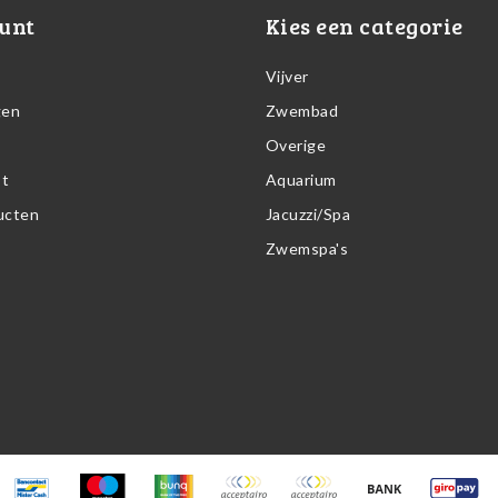
unt
Kies een categorie
Vijver
gen
Zwembad
Overige
st
Aquarium
ducten
Jacuzzi/Spa
Zwemspa's