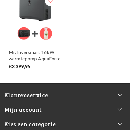
Mr. Inversmart 16kW
warmtepomp AquaForte
+ Gratis winterhoes &
€3.399,95
Heater Cleaner
Klantenservice
Mijn account
Kies een categorie