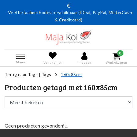
Veel betaalmethodes beschikbaar (IDeal, PayPal, MisterCash
& Creditcard)
0
Menu
Verlanglijst
Inloggen
Winkelwagen
Terug naar Tags
|
Tags
160x85cm
Producten getagd met 160x85cm
Geen producten gevonden!...