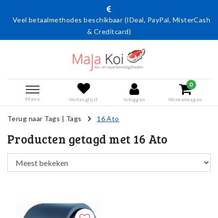
Veel betaalmethodes beschikbaar (IDeal, PayPal, MisterCash
& Creditcard)
0
Menu
Verlanglijst
Inloggen
Winkelwagen
Terug naar Tags
|
Tags
16 Ato
Producten getagd met 16 Ato