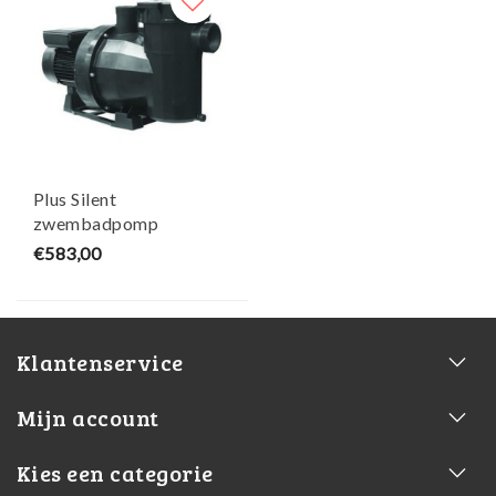
Plus Silent
zwembadpomp
1,5PK/400V - Victoria
€583,00
Klantenservice
Mijn account
Kies een categorie