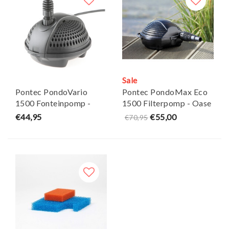
Sale
Pontec PondoVario
Pontec PondoMax Eco
1500 Fonteinpomp -
1500 Filterpomp - Oase
Oase
€44,95
€55,00
€70,95