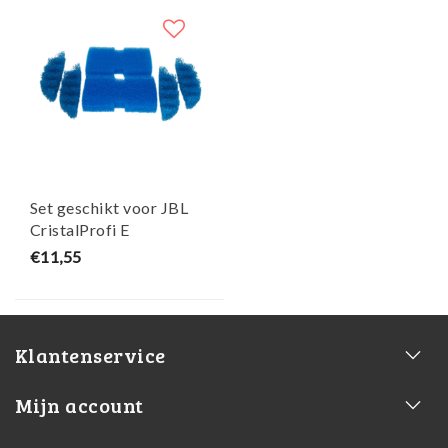
Set geschikt voor JBL
CristalProfi E
CombiBloc
€11,55
1500/1501/1901 - Maja
Koi
Klantenservice
Mijn account