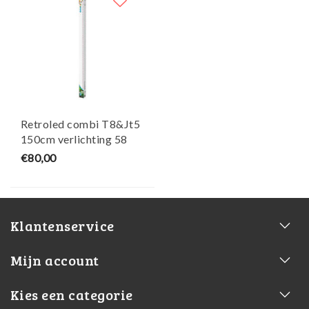
Retroled combi T8&Jt5
150cm verlichting 58
watt - SuperFish
€80,00
Klantenservice
Mijn account
Kies een categorie