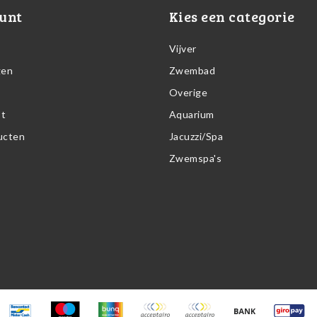
unt
Kies een categorie
Vijver
gen
Zwembad
Overige
st
Aquarium
ducten
Jacuzzi/Spa
Zwemspa's