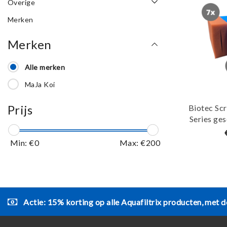
Overige
Merken
Merken
Alle merken
MaJa Koi
Prijs
Biotec Sc
Series ges
Totaal
Min: €
0
Max: €
200
Actie: 15% korting op alle Aquafiltrix producten, met d