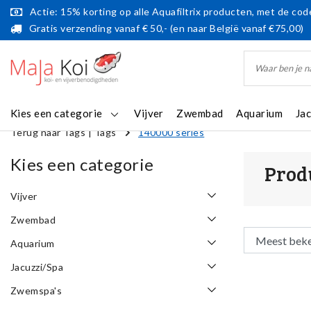
Actie: 15% korting op alle Aquafiltrix producten, met de code
Gratis verzending vanaf € 50,- (en naar België vanaf €75,00)
Kies een categorie
Vijver
Zwembad
Aquarium
Ja
Terug naar Tags
|
Tags
140000 series
Kies een categorie
Prod
Vijver
Zwembad
Aquarium
Jacuzzi/Spa
Zwemspa's