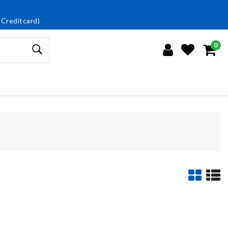
 Creditcard)
0