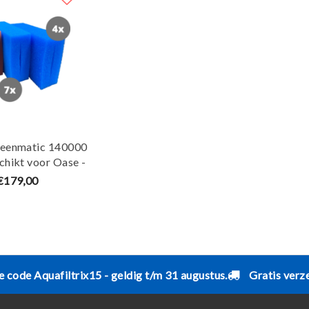
reenmatic 140000
chikt voor Oase -
set - Maja Koi
€179,00
e code Aquafiltrix15 - geldig t/m 31 augustus.
Gratis verz