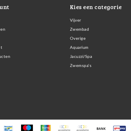
unt
Kies een categorie
Vijver
gen
Zwembad
Overige
st
Aquarium
ducten
Jacuzzi/Spa
Zwemspa's