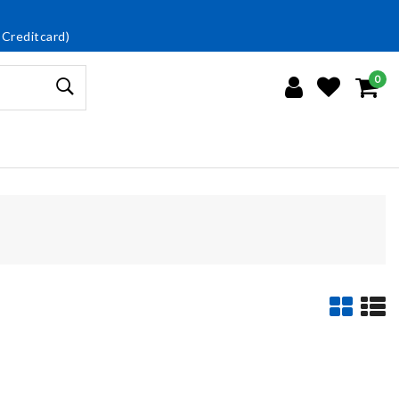
 Creditcard)
0