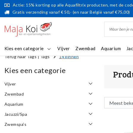
Actie: 15% korting op alle Aquafiltrix producten, met de code
Gratis verzending vanaf € 50,- (en naar België vanaf €75,00)
Kies een categorie
Vijver
Zwembad
Aquarium
Ja
Terug naar Tags
|
Tags
14 pinnen
Kies een categorie
Prod
Vijver
Zwembad
Aquarium
Jacuzzi/Spa
Zwemspa's