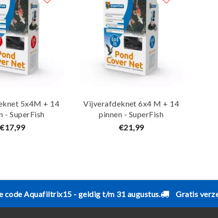
deknet 5x4M + 14
Vijverafdeknet 6x4 M + 14
n - SuperFish
pinnen - SuperFish
€17,99
€21,99
e code Aquafiltrix15 - geldig t/m 31 augustus.
Gratis verz