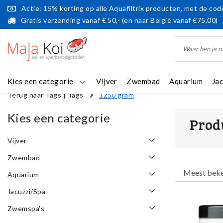
Actie: 15% korting op alle Aquafiltrix producten, met de code
Gratis verzending vanaf € 50,- (en naar België vanaf €75,00)
Kies een categorie
Vijver
Zwembad
Aquarium
Ja
Terug naar Tags
|
Tags
1250 gram
Kies een categorie
Prod
Vijver
Zwembad
Aquarium
Jacuzzi/Spa
Zwemspa's