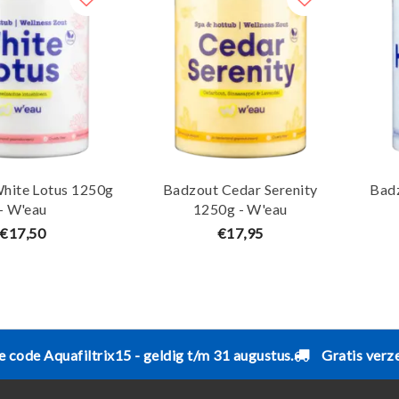
hite Lotus 1250g
Badzout Cedar Serenity
Bad
- W'eau
1250g - W'eau
€17,50
€17,95
e code Aquafiltrix15 - geldig t/m 31 augustus.
Gratis verz