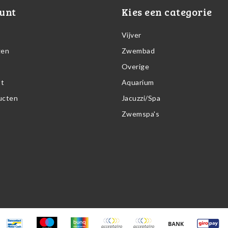
unt
Kies een categorie
Vijver
gen
Zwembad
Overige
st
Aquarium
ducten
Jacuzzi/Spa
Zwemspa's