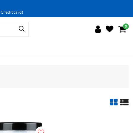
 Creditcard)
0