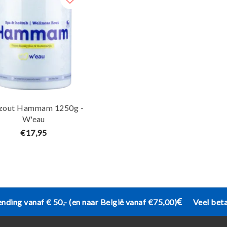
zout Hammam 1250g -
W'eau
€17,95
ending vanaf € 50,- (en naar België vanaf €75,00)
Veel bet