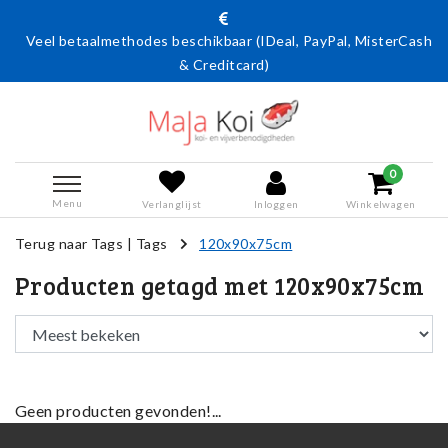
Veel betaalmethodes beschikbaar (IDeal, PayPal, MisterCash
& Creditcard)
0
Menu
Verlanglijst
Inloggen
Winkelwagen
Terug naar Tags
|
Tags
120x90x75cm
Producten getagd met 120x90x75cm
Geen producten gevonden!...