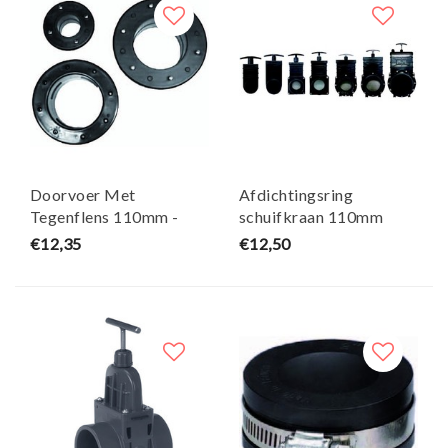
Doorvoer Met
Afdichtingsring
Tegenflens 110mm -
schuifkraan 110mm
Effast
Xclear
€12,35
€12,50