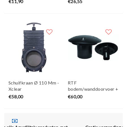
€11,90
€26,55
Schuifkraan Ø 110 Mm -
RTF
Xclear
bodem/wanddoorvoer +
kap 110mm - Effast
€58,00
€60,00