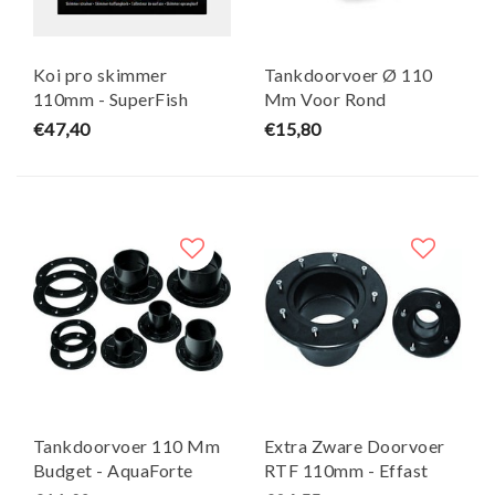
Koi pro skimmer
Tankdoorvoer Ø 110
110mm - SuperFish
Mm Voor Rond
Oppervlak Budget -
€47,40
€15,80
AquaForte
Tankdoorvoer 110 Mm
Extra Zware Doorvoer
Budget - AquaForte
RTF 110mm - Effast