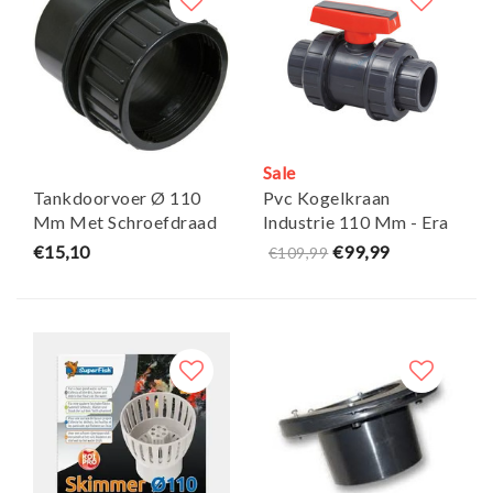
Sale
Tankdoorvoer Ø 110
Pvc Kogelkraan
Mm Met Schroefdraad
Industrie 110 Mm - Era
Budget - Xclear
€15,10
€99,99
€109,99