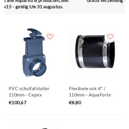
cten, met
Gratis verzending vanaf € 50,- (en naar België
ustus.
€75,00)
PVC schuifafsluiter
Flexibele sok 4" /
110mm - Cepex
110mm - AquaForte
€100,67
€8,80