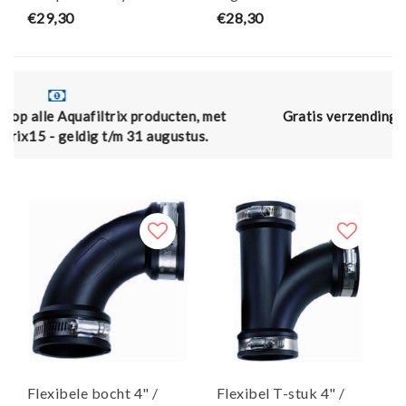
- Effast
vat - Effast
€29,30
€28,30
cten, met
Gratis verzending vanaf € 50,- (en naar Belgi
gustus.
€75,00)
Flexibele bocht 4" /
Flexibel T-stuk 4" /