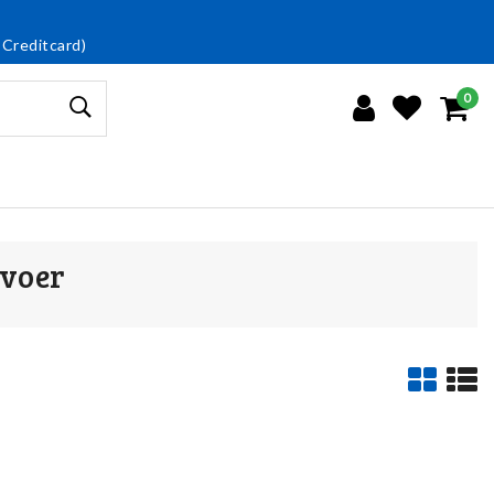
 Creditcard)
0
rvoer