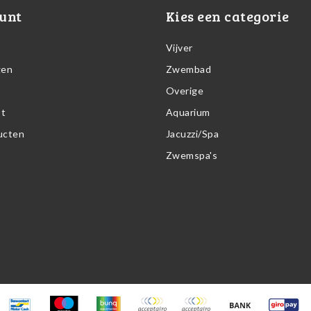
unt
Kies een categorie
Vijver
gen
Zwembad
Overige
st
Aquarium
ducten
Jacuzzi/Spa
Zwemspa's