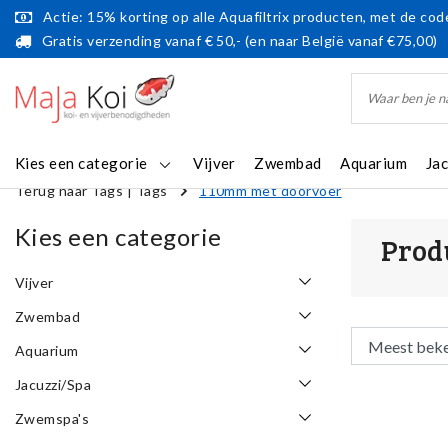
Actie: 15% korting op alle Aquafiltrix producten, met de code
Gratis verzending vanaf € 50,- (en naar België vanaf €75,00)
Kies een categorie
Vijver
Zwembad
Aquarium
Ja
Terug naar Tags
|
Tags
110mm met doorvoer
Kies een categorie
Prod
Vijver
Zwembad
Aquarium
Jacuzzi/Spa
Zwemspa's