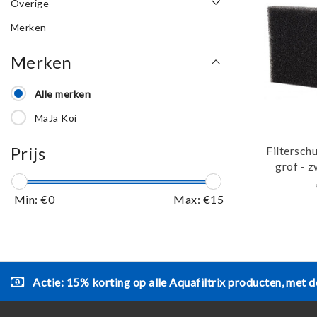
Overige
Merken
Merken
Alle merken
MaJa Koi
Prijs
Filtersc
grof - z
Min: €
0
Max: €
15
Actie: 15% korting op alle Aquafiltrix producten, met d