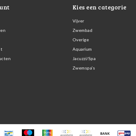
unt
Kies een categorie
Vijver
gen
Zwembad
Overige
st
Aquarium
ducten
Jacuzzi/Spa
Zwemspa's