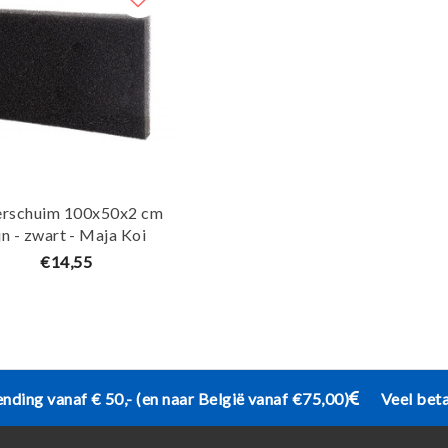
terschuim 100x50x2 cm
ijn - zwart - Maja Koi
€14,55
ending vanaf € 50,- (en naar België vanaf €75,00)
Veel bet