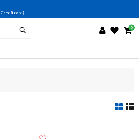
 Creditcard)
0