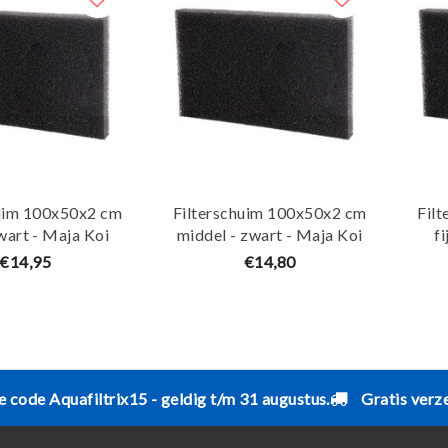
huim 100x50x2 cm
Filterschuim 100x50x2 cm
Fil
wart - Maja Koi
middel - zwart - Maja Koi
f
€14,95
€14,80
e code Aquafiltrix15 - geldig t/m 31 augustus.
Gratis verz