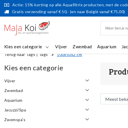
Actie: 15% korting op alle Aquafiltrix producten, met de code
Gratis verzending vanaf € 50,- (en naar België vanaf €75,00)
Kies een categorie
Vijver
Zwembad
Aquarium
Ja
Terug naar Tags
|
Tags
100x50x2 cm
Kies een categorie
Prod
Vijver
Zwembad
Aquarium
Jacuzzi/Spa
Zwemspa's