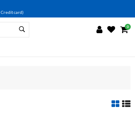
 Creditcard)
0