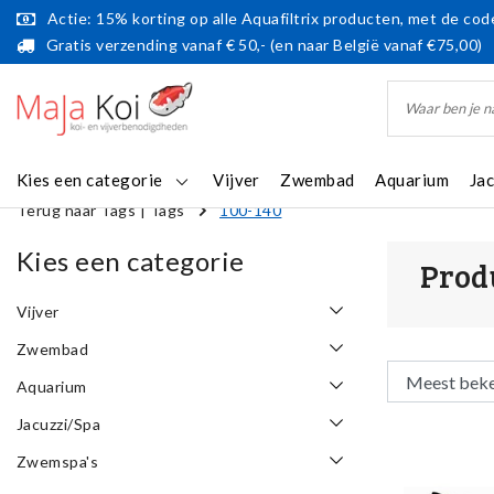
Actie: 15% korting op alle Aquafiltrix producten, met de code
Gratis verzending vanaf € 50,- (en naar België vanaf €75,00)
Kies een categorie
Vijver
Zwembad
Aquarium
Ja
Terug naar Tags
|
Tags
100-140
Kies een categorie
Prod
Vijver
Zwembad
Aquarium
Jacuzzi/Spa
Zwemspa's