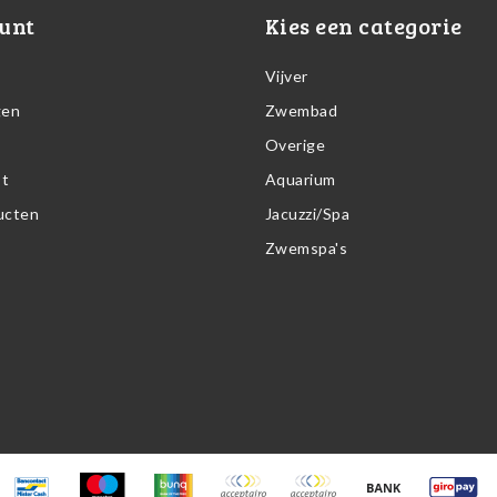
unt
Kies een categorie
Vijver
gen
Zwembad
Overige
st
Aquarium
ducten
Jacuzzi/Spa
Zwemspa's